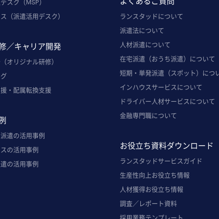
よくあるご質問
デスク（MSP）
ウス（派遣活用デスク）
ランスタッドについて
派遣法について
人材派遣について
修／キャリア開発
在宅派遣（おうち派遣）について
発（オリジナル研修）
短期・単発派遣（スポット）につ
ング
インハウスサービスについて
支援・配属転換支援
ドライバー人材サービスについて
金融専門職について
例
ト派遣の活用事例
お役立ち資料ダウンロード
ウスの活用事例
ランスタッドサービスガイド
派遣の活用事例
生産性向上お役立ち情報
人材獲得お役立ち情報
調査／レポート資料
採用業務テンプレート